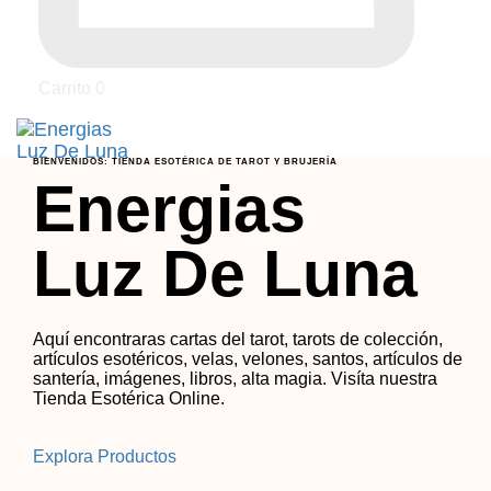
Carrito
0
Tog
nav
BIENVENIDOS: TIENDA ESOTÉRICA DE TAROT Y BRUJERÍA
Energias
Luz De Luna
Aquí encontraras cartas del tarot, tarots de colección,
artículos esotéricos, velas, velones, santos, artículos de
santería, imágenes, libros, alta magia. Visíta nuestra
Tienda Esotérica Online
.
Explora Productos